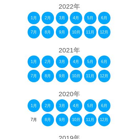
2022年
1月
2月
3月
4月
5月
6月
7月
8月
9月
10月
11月
12月
2021年
1月
2月
3月
4月
5月
6月
7月
8月
9月
10月
11月
12月
2020年
1月
2月
3月
4月
5月
6月
7月
8月
9月
10月
11月
12月
2019年