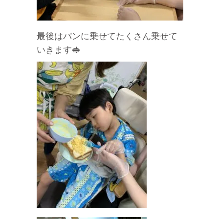
最後はパンに乗せてたくさん乗せて
いきます🥪