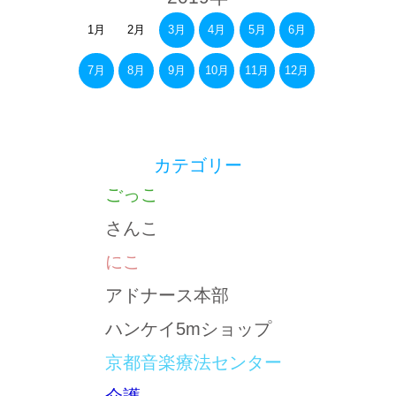
1月
2月
3月
4月
5月
6月
7月
8月
9月
10月
11月
12月
カテゴリー
ごっこ
さんこ
にこ
アドナース本部
ハンケイ5mショップ
京都音楽療法センター