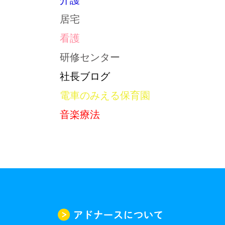
介護
居宅
看護
研修センター
社長ブログ
電車のみえる保育園
音楽療法