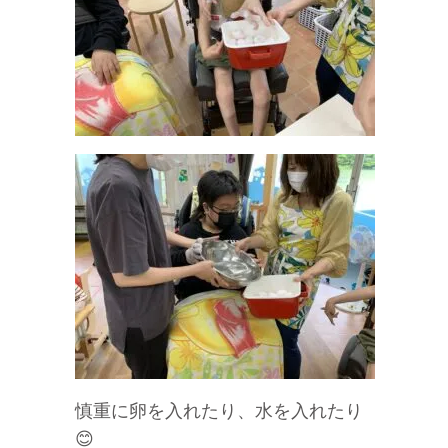
慎重に卵を入れたり、水を入れたり
😊