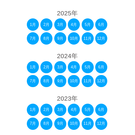
2025年
1月
2月
3月
4月
5月
6月
7月
8月
9月
10月
11月
12月
2024年
1月
2月
3月
4月
5月
6月
7月
8月
9月
10月
11月
12月
2023年
1月
2月
3月
4月
5月
6月
7月
8月
9月
10月
11月
12月