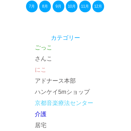
7月
8月
9月
10月
11月
12月
カテゴリー
ごっこ
さんこ
にこ
アドナース本部
ハンケイ5mショップ
京都音楽療法センター
介護
居宅