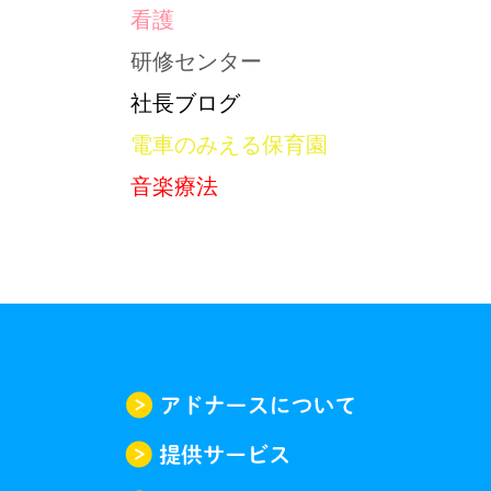
看護
研修センター
社長ブログ
電車のみえる保育園
音楽療法