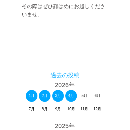
その際はぜひ顔はめにお越しくださ
いませ。
過去の投稿
2026年
1月
2月
3月
4月
5月
6月
7月
8月
9月
10月
11月
12月
2025年