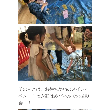
そのあとは、お待ちかねのメインイ
ベント！七夕顔はめパネルでの撮影
会！！