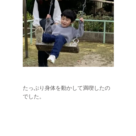
たっぷり身体を動かして満喫したの
でした。