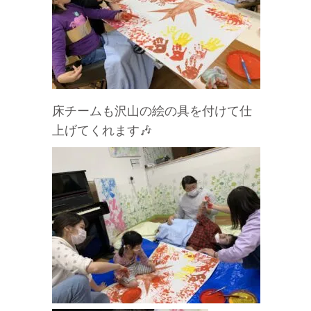
床チームも沢山の絵の具を付けて仕
上げてくれます🎶