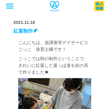
menu
2021.11.18
紅葉制作🍂
こんにちは、放課後等デイサービス
ごっこ 保育士橘です！
ごっこでは秋の制作ということで、
きれいに紅葉した葉っぱ達を絵の具
で作りました🍁