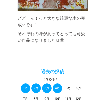
どどーん！っと大きな綺麗な木の完
成✨です！
それぞれの味があってとっても可愛
い作品になりました🎨😄
過去の投稿
2026年
1月
2月
3月
4月
5月
6月
7月
8月
9月
10月
11月
12月