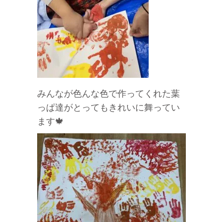
みんなが色んな色で作ってくれた葉
っぱ達がとってもきれいに舞ってい
ます🍁