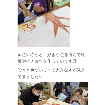
黄色や赤など、好きな色を選んで紅
葉やイチョウを作っています😊
段々と色づいてきて大きな木が見え
てきました✨