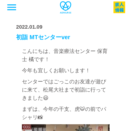
menu
2022.01.09
初詣 MTセンターver
こんにちは、音楽療法センター 保育
士 橘です！
今年も宜しくお願いします！
センターではごっこのお友達が遊び
に来て、松尾大社まで初詣に行って
きました😃
まずは、今年の干支、虎🐯の前でパ
シャリ📸