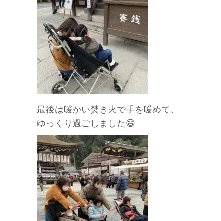
最後は暖かい焚き火で手を暖めて、
ゆっくり過ごしました😄