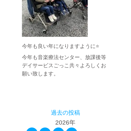
今年も良い年になりますように⭐️
今年も音楽療法センター、放課後等
デイサービスごっこ共々よろしくお
願い致します。
過去の投稿
2026年