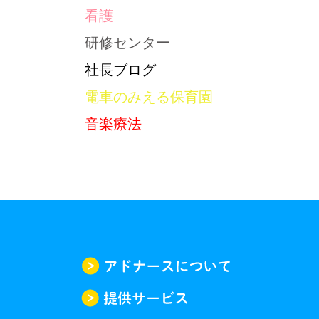
看護
研修センター
社長ブログ
電車のみえる保育園
音楽療法