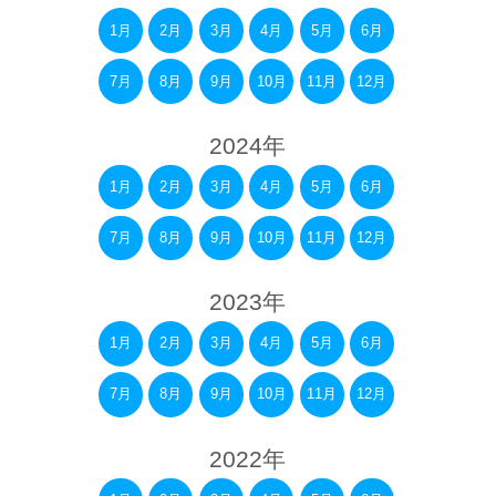
1月
2月
3月
4月
5月
6月
7月
8月
9月
10月
11月
12月
2024年
1月
2月
3月
4月
5月
6月
7月
8月
9月
10月
11月
12月
2023年
1月
2月
3月
4月
5月
6月
7月
8月
9月
10月
11月
12月
2022年