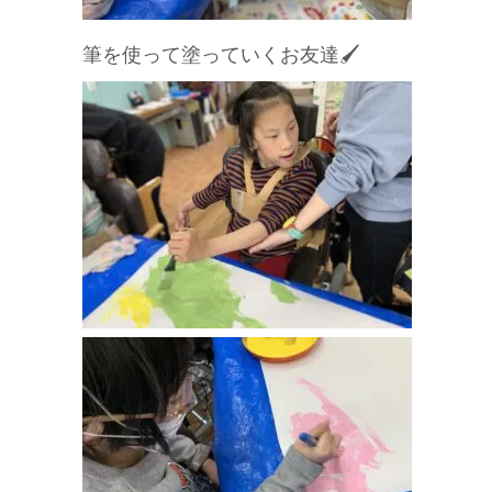
筆を使って塗っていくお友達🖌