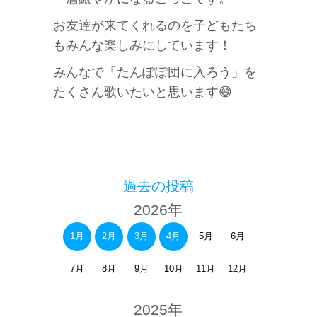
お友達が来てくれるのを子どもたち
もみんな楽しみにしています！
みんなで「たんぽぽ団に入ろう」を
たくさん歌いたいと思います😄
過去の投稿
2026年
1月
2月
3月
4月
5月
6月
7月
8月
9月
10月
11月
12月
2025年