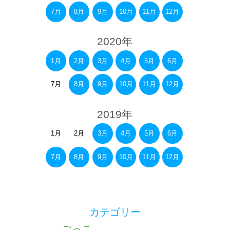
7月
8月
9月
10月
11月
12月
2020年
1月
2月
3月
4月
5月
6月
7月
8月
9月
10月
11月
12月
2019年
1月
2月
3月
4月
5月
6月
7月
8月
9月
10月
11月
12月
カテゴリー
ごっこ