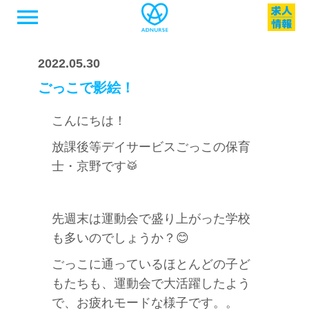
menu
2022.05.30
ごっこで影絵！
こんにちは！
放課後等デイサービスごっこの保育
士・京野です🥁
先週末は運動会で盛り上がった学校
も多いのでしょうか？😊
ごっこに通っているほとんどの子ど
もたちも、運動会で大活躍したよう
で、お疲れモードな様子です。。