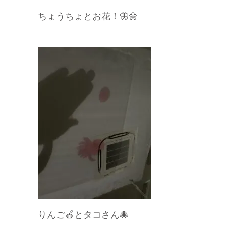
ちょうちょとお花！🦋🌼
りんご🍎とタコさん🐙