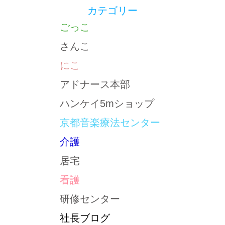
カテゴリー
ごっこ
さんこ
にこ
アドナース本部
ハンケイ5mショップ
京都音楽療法センター
介護
居宅
看護
研修センター
社長ブログ