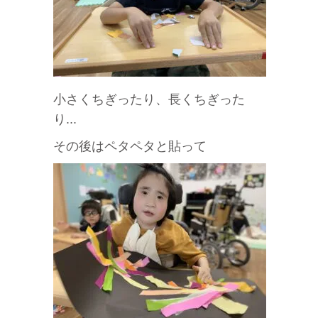
小さくちぎったり、長くちぎった
り...
その後はペタペタと貼って