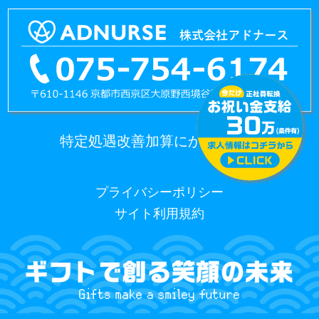
特定処遇改善加算にかかる情報
プライバシーポリシー
サイト利用規約