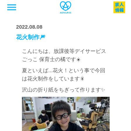
menu
2022.08.08
花火制作🎆
こんにちは、放課後等デイサービス
ごっこ 保育士の橘です☀️
夏といえば...花火！という事で今回
は花火制作をしています🎇
沢山の折り紙をちぎって作ります✨