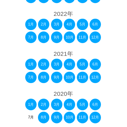
2022年
1月
2月
3月
4月
5月
6月
7月
8月
9月
10月
11月
12月
2021年
1月
2月
3月
4月
5月
6月
7月
8月
9月
10月
11月
12月
2020年
1月
2月
3月
4月
5月
6月
7月
8月
9月
10月
11月
12月