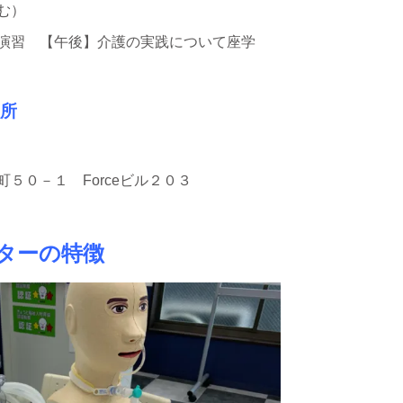
む）
演習 【午後】介護の実践について座学
所
５０－１ Forceビル２０３
ターの特徴