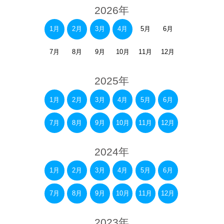
2026年
1月
2月
3月
4月
5月
6月
7月
8月
9月
10月
11月
12月
2025年
1月
2月
3月
4月
5月
6月
7月
8月
9月
10月
11月
12月
2024年
1月
2月
3月
4月
5月
6月
7月
8月
9月
10月
11月
12月
2023年