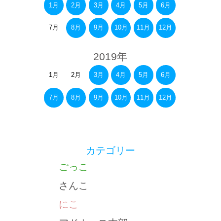
1月
2月
3月
4月
5月
6月
7月
8月
9月
10月
11月
12月
2019年
1月
2月
3月
4月
5月
6月
7月
8月
9月
10月
11月
12月
カテゴリー
ごっこ
さんこ
にこ