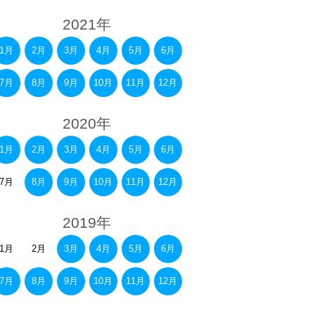
2021年
1月
2月
3月
4月
5月
6月
7月
8月
9月
10月
11月
12月
2020年
1月
2月
3月
4月
5月
6月
7月
8月
9月
10月
11月
12月
2019年
1月
2月
3月
4月
5月
6月
7月
8月
9月
10月
11月
12月