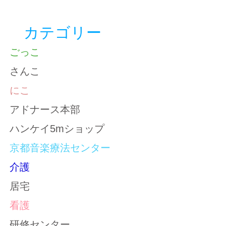
カテゴリー
ごっこ
さんこ
にこ
アドナース本部
ハンケイ5mショップ
京都音楽療法センター
介護
居宅
看護
研修センター