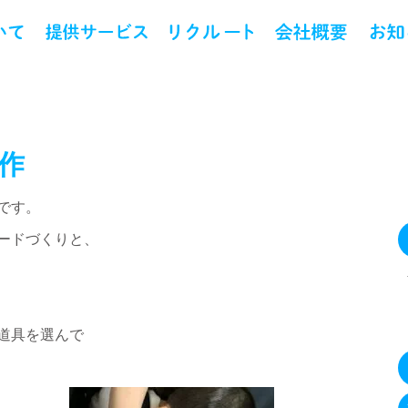
作
です。
ードづくりと、
道具を選んで