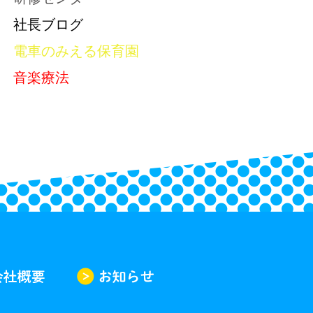
社長ブログ
電車のみえる保育園
音楽療法