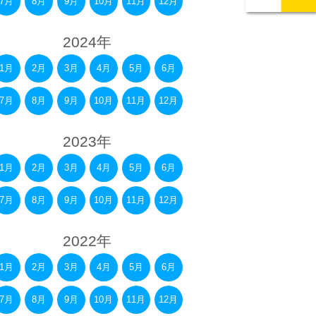
7月
8月
9月
10月
11月
12月
2024年
1月
2月
3月
4月
5月
6月
7月
8月
9月
10月
11月
12月
2023年
1月
2月
3月
4月
5月
6月
7月
8月
9月
10月
11月
12月
2022年
1月
2月
3月
4月
5月
6月
7月
8月
9月
10月
11月
12月