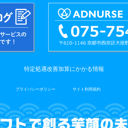
特定処遇改善加算にかかる情報
プライバシーポリシー
サイト利用規約