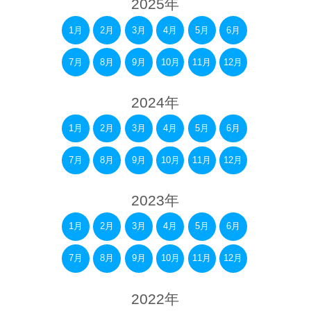
2025年
1月
2月
3月
4月
5月
6月
7月
8月
9月
10月
11月
12月
2024年
1月
2月
3月
4月
5月
6月
7月
8月
9月
10月
11月
12月
2023年
1月
2月
3月
4月
5月
6月
7月
8月
9月
10月
11月
12月
2022年