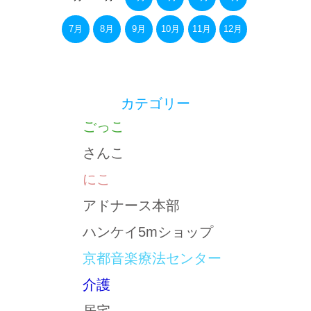
7月
8月
9月
10月
11月
12月
カテゴリー
ごっこ
さんこ
にこ
アドナース本部
ハンケイ5mショップ
京都音楽療法センター
介護