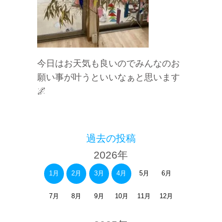
今日はお天気も良いのでみんなのお
願い事が叶うといいなぁと思います
🌌
過去の投稿
2026年
1月
2月
3月
4月
5月
6月
7月
8月
9月
10月
11月
12月