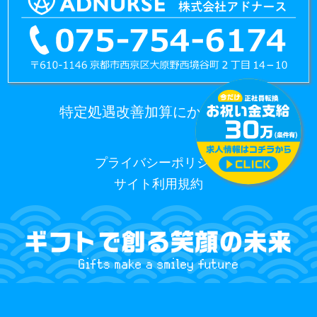
特定処遇改善加算にかかる情報
プライバシーポリシー
サイト利用規約