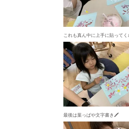
これも真ん中に上手に貼ってく
最後は葉っぱや文字書き🖍