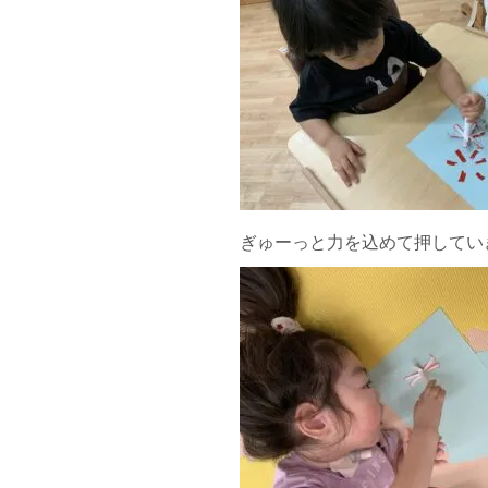
ぎゅーっと力を込めて押していき