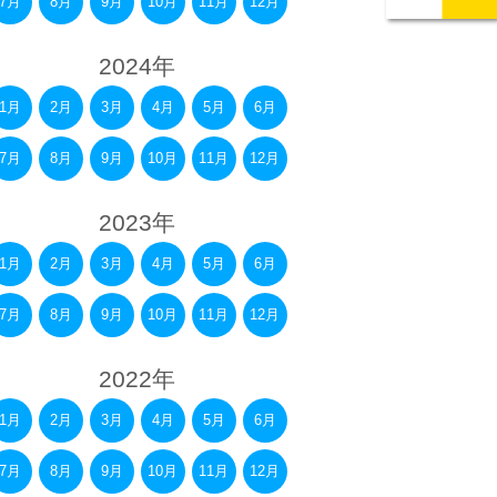
7月
8月
9月
10月
11月
12月
2024年
1月
2月
3月
4月
5月
6月
7月
8月
9月
10月
11月
12月
2023年
1月
2月
3月
4月
5月
6月
7月
8月
9月
10月
11月
12月
2022年
1月
2月
3月
4月
5月
6月
7月
8月
9月
10月
11月
12月