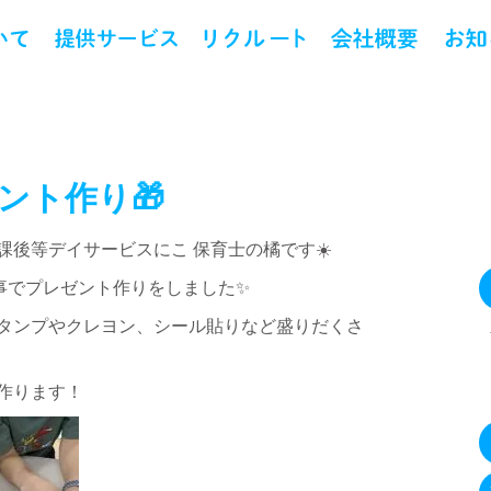
ント作り🎁
後等デイサービスにこ 保育士の橘です☀️
事でプレゼント作りをしました✨
タンプやクレヨン、シール貼りなど盛りだくさ
作ります！