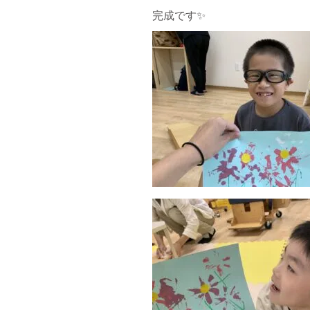
完成です✨