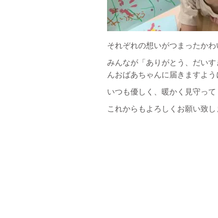
それぞれの想いがつまったかわ
みんなが「ありがとう、だいす
んおばあちゃんに届きますように
いつも優しく、暖かく見守って
これからもよろしくお願い致し