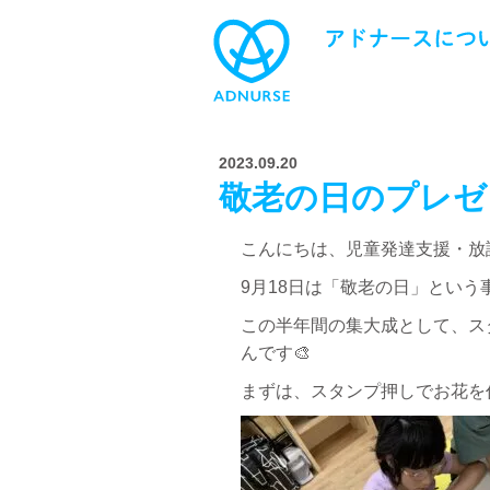
2023.09.20
敬老の日のプレゼ
こんにちは、児童発達支援・放課
9月18日は「敬老の日」という
この半年間の集大成として、ス
んです🎨
まずは、スタンプ押しでお花を