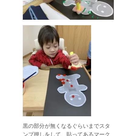
黒の部分が無くなるぐらいまでスタ
ンプ押しをして、貼ってあるマーク