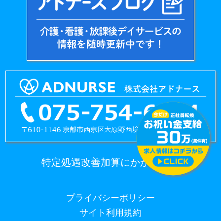
特定処遇改善加算にかかる情報
プライバシーポリシー
サイト利用規約