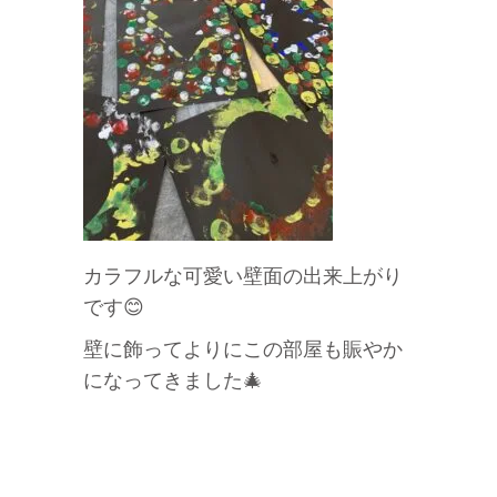
カラフルな可愛い壁面の出来上がり
です😊
壁に飾ってよりにこの部屋も賑やか
になってきました🎄