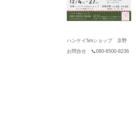
ハンケイ5mショップ 京野
お問合せ 📞080-8500-8236