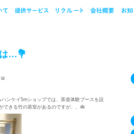
は…💐
🥁
るハンケイ5mショップでは、茶道体験ブースを設
ができる竹の茶室があるのですが、、🎋