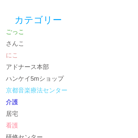
カテゴリー
ごっこ
さんこ
にこ
アドナース本部
ハンケイ5mショップ
京都音楽療法センター
介護
居宅
看護
研修センター