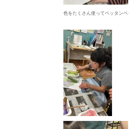
色をたくさん使ってペッタンペ