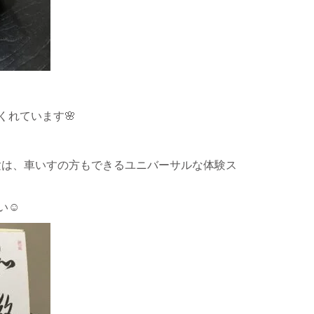
くれています🌸
験は、車いすの方もできるユニバーサルな体験ス
☺︎