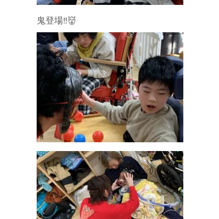
鬼登場‼️👹