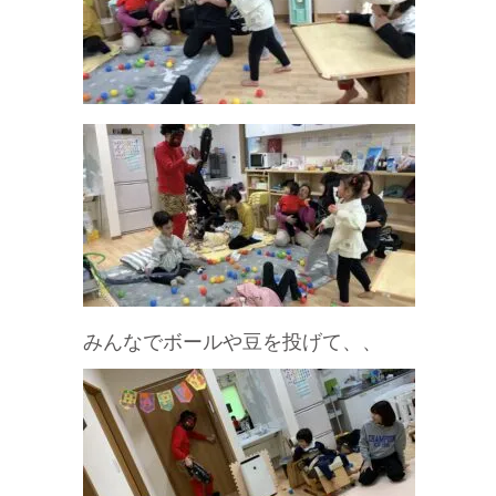
みんなでボールや豆を投げて、、