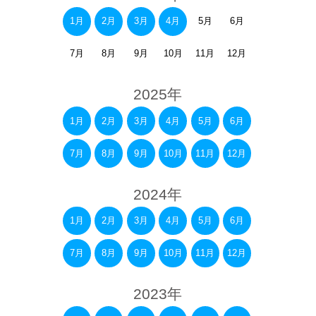
1月
2月
3月
4月
5月
6月
7月
8月
9月
10月
11月
12月
2025年
1月
2月
3月
4月
5月
6月
7月
8月
9月
10月
11月
12月
2024年
1月
2月
3月
4月
5月
6月
7月
8月
9月
10月
11月
12月
2023年