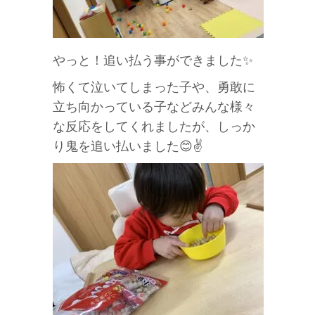
やっと！追い払う事ができました✨
怖くて泣いてしまった子や、勇敢に
立ち向かっている子などみんな様々
な反応をしてくれましたが、しっか
り鬼を追い払いました😊✌️