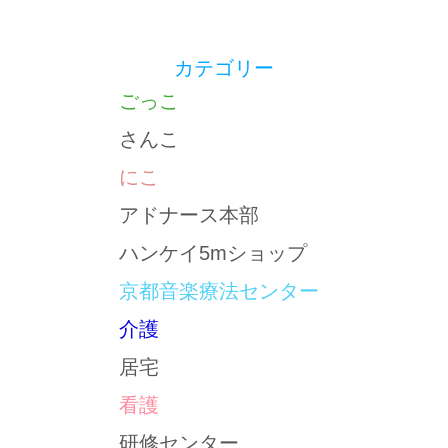
カテゴリー
ごっこ
さんこ
にこ
アドナース本部
ハンケイ5mショップ
京都音楽療法センター
介護
居宅
看護
研修センター