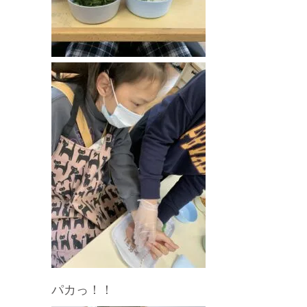
パカっ！！