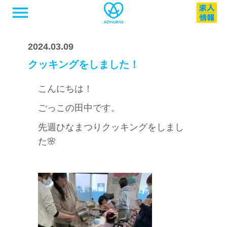
menu
2024.03.09
クッキングをしました！
こんにちは！
ごっこの田中です。
先週ひなまつりクッキングをしまし
た🌸