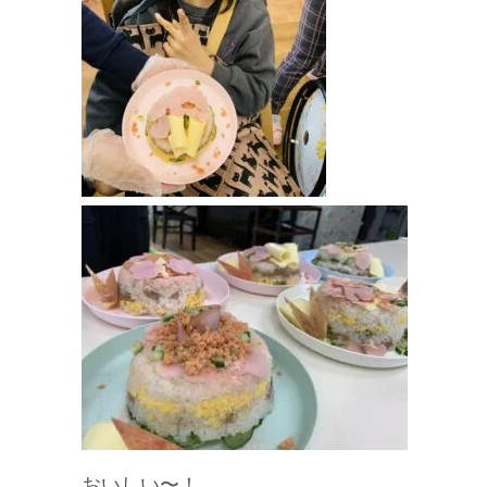
おいしい〜！