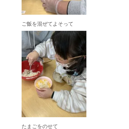
ご飯を混ぜてよそって
たまごをのせて