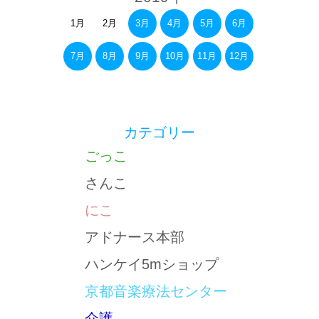
1月
2月
3月
4月
5月
6月
7月
8月
9月
10月
11月
12月
カテゴリー
ごっこ
さんこ
にこ
アドナース本部
ハンケイ5mショップ
京都音楽療法センター
介護