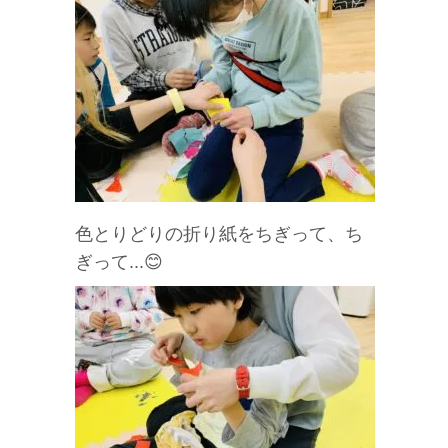
色とりどりの折り紙をちぎって、ち
ぎって...😊