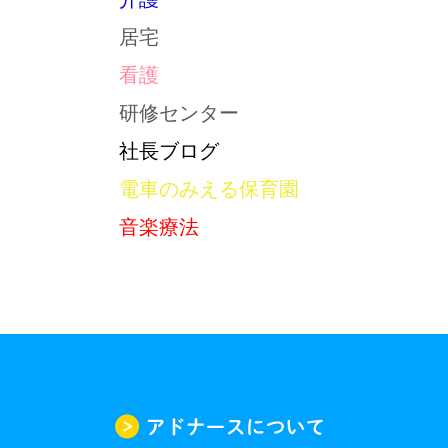
居宅
看護
研修センター
社長ブログ
電車のみえる保育園
音楽療法