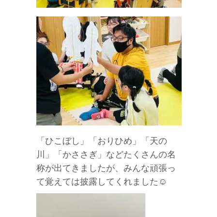
「ひこぼし」「おりひめ」「天の
川」「かささぎ」などたくさんの名
称が出てきましたが、みんな頑張っ
て覚えては披露してくれました☺️