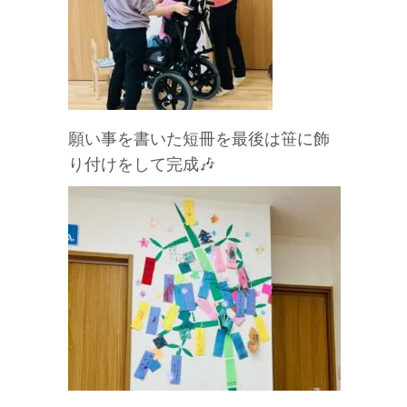
願い事を書いた短冊を最後は笹に飾
り付けをして完成🎶