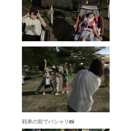
戦車の前でパシャリ📸