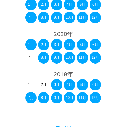
1月
2月
3月
4月
5月
6月
7月
8月
9月
10月
11月
12月
2020年
1月
2月
3月
4月
5月
6月
7月
8月
9月
10月
11月
12月
2019年
1月
2月
3月
4月
5月
6月
7月
8月
9月
10月
11月
12月