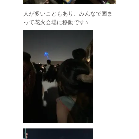
人が多いこともあり、みんなで固ま
って花火会場に移動です⭐️