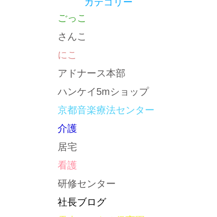
カテゴリー
ごっこ
さんこ
にこ
アドナース本部
ハンケイ5mショップ
京都音楽療法センター
介護
居宅
看護
研修センター
社長ブログ