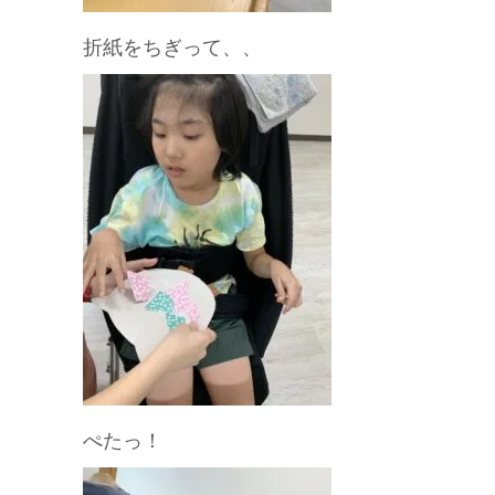
折紙をちぎって、、
ぺたっ！