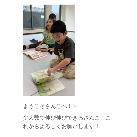
ようこそさんこへ！✨
少人数で伸び伸びできるさんこ、こ
れからよろしくお願いします！