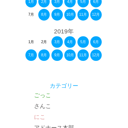
1月
2月
3月
4月
5月
6月
7月
8月
9月
10月
11月
12月
2019年
1月
2月
3月
4月
5月
6月
7月
8月
9月
10月
11月
12月
カテゴリー
ごっこ
さんこ
にこ
アドナース本部