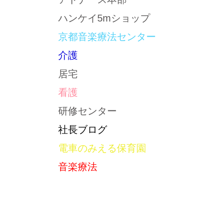
ハンケイ5mショップ
京都音楽療法センター
介護
居宅
看護
研修センター
社長ブログ
電車のみえる保育園
音楽療法