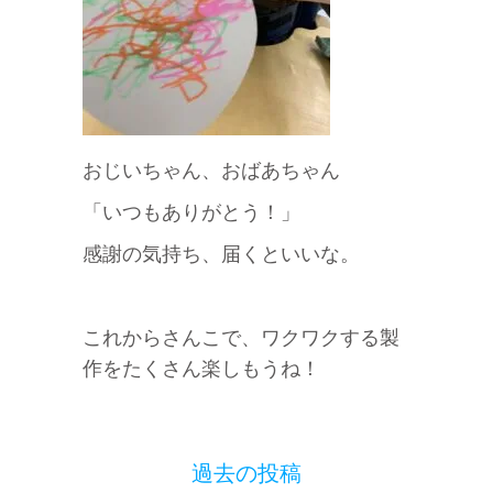
おじいちゃん、おばあちゃん
「いつもありがとう！」
感謝の気持ち、届くといいな。
これからさんこで、ワクワクする製
作をたくさん楽しもうね！
過去の投稿