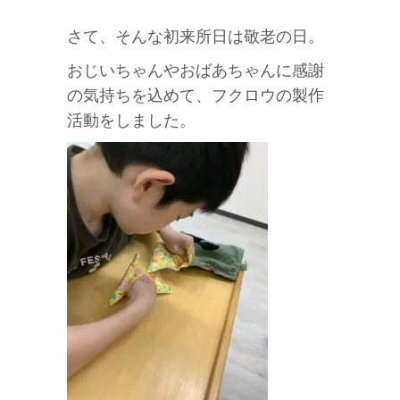
さて、そんな初来所日は敬老の日。
おじいちゃんやおばあちゃんに感謝
の気持ちを込めて、フクロウの製作
活動をしました。