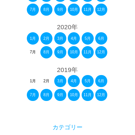
7月
8月
9月
10月
11月
12月
2020年
1月
2月
3月
4月
5月
6月
7月
8月
9月
10月
11月
12月
2019年
1月
2月
3月
4月
5月
6月
7月
8月
9月
10月
11月
12月
カテゴリー