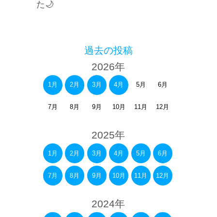
た🌙
過去の投稿
2026年
1月
2月
3月
4月
5月
6月
7月
8月
9月
10月
11月
12月
2025年
1月
2月
3月
4月
5月
6月
7月
8月
9月
10月
11月
12月
2024年