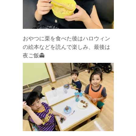
おやつに栗を食べた後はハロウィン
の絵本などを読んで楽しみ、最後は
夜ご飯👻