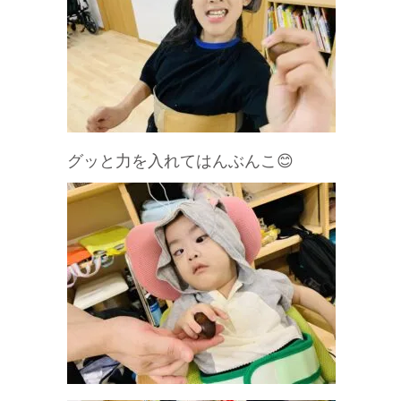
グッと力を入れてはんぶんこ😊