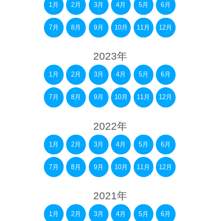
1月
2月
3月
4月
5月
6月
7月
8月
9月
10月
11月
12月
2023年
1月
2月
3月
4月
5月
6月
7月
8月
9月
10月
11月
12月
2022年
1月
2月
3月
4月
5月
6月
7月
8月
9月
10月
11月
12月
2021年
1月
2月
3月
4月
5月
6月