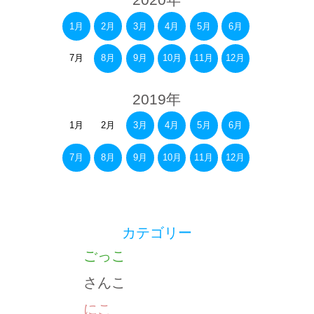
1月
2月
3月
4月
5月
6月
7月
8月
9月
10月
11月
12月
2019年
1月
2月
3月
4月
5月
6月
7月
8月
9月
10月
11月
12月
カテゴリー
ごっこ
さんこ
にこ