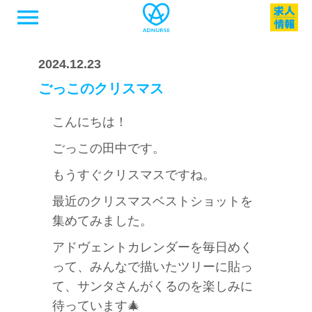
menu
2024.12.23
ごっこのクリスマス
こんにちは！
ごっこの田中です。
もうすぐクリスマスですね。
最近のクリスマスベストショットを
集めてみました。
アドヴェントカレンダーを毎日めく
って、みんなで描いたツリーに貼っ
て、サンタさんがくるのを楽しみに
待っています🎄