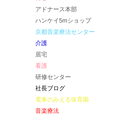
アドナース本部
ハンケイ5mショップ
京都音楽療法センター
介護
居宅
看護
研修センター
社長ブログ
電車のみえる保育園
音楽療法