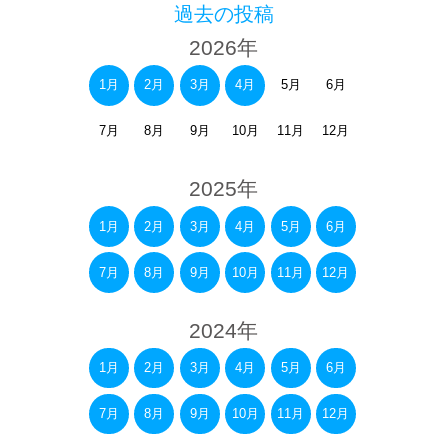
過去の投稿
2026年
1月
2月
3月
4月
5月
6月
7月
8月
9月
10月
11月
12月
2025年
1月
2月
3月
4月
5月
6月
7月
8月
9月
10月
11月
12月
2024年
1月
2月
3月
4月
5月
6月
7月
8月
9月
10月
11月
12月