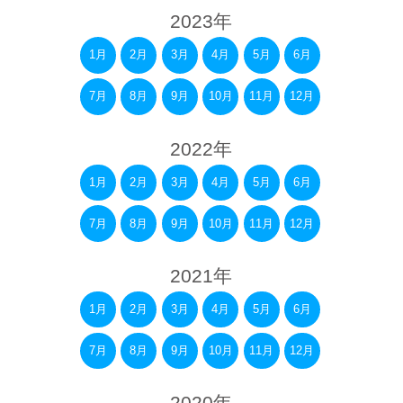
2023年
1月
2月
3月
4月
5月
6月
7月
8月
9月
10月
11月
12月
2022年
1月
2月
3月
4月
5月
6月
7月
8月
9月
10月
11月
12月
2021年
1月
2月
3月
4月
5月
6月
7月
8月
9月
10月
11月
12月
2020年