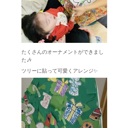
たくさんのオーナメントができまし
た🎶
ツリーに貼って可愛くアレンジ✨