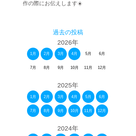
作の際にお伝えします☀️
過去の投稿
2026年
1月
2月
3月
4月
5月
6月
7月
8月
9月
10月
11月
12月
2025年
1月
2月
3月
4月
5月
6月
7月
8月
9月
10月
11月
12月
2024年