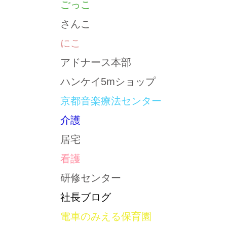
ごっこ
さんこ
にこ
アドナース本部
ハンケイ5mショップ
京都音楽療法センター
介護
居宅
看護
研修センター
社長ブログ
電車のみえる保育園