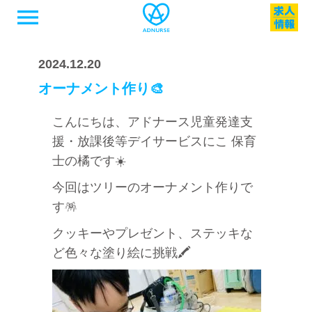
menu
2024.12.20
オーナメント作り🎨
こんにちは、アドナース児童発達支
援・放課後等デイサービスにこ 保育
士の橘です☀️
今回はツリーのオーナメント作りで
す🪅
クッキーやプレゼント、ステッキな
ど色々な塗り絵に挑戦🖍️