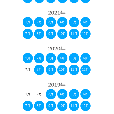
2021年
1月
2月
3月
4月
5月
6月
7月
8月
9月
10月
11月
12月
2020年
1月
2月
3月
4月
5月
6月
7月
8月
9月
10月
11月
12月
2019年
1月
2月
3月
4月
5月
6月
7月
8月
9月
10月
11月
12月