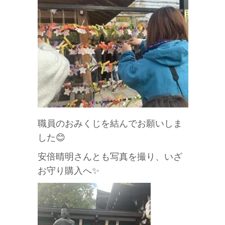
職員のおみくじを結んでお願いしま
した😊
安倍晴明さんとも写真を撮り、いざ
お守り購入へ✨