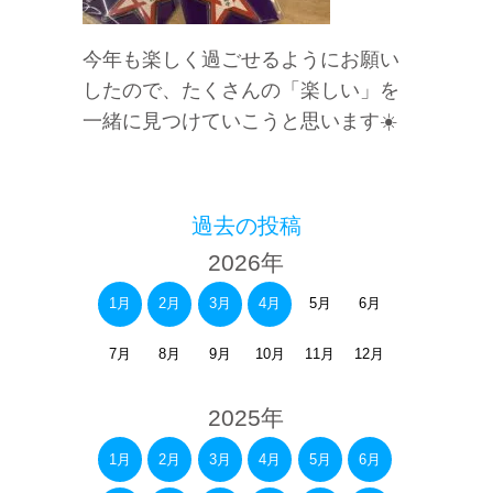
今年も楽しく過ごせるようにお願い
したので、たくさんの「楽しい」を
一緒に見つけていこうと思います☀️
過去の投稿
2026年
1月
2月
3月
4月
5月
6月
7月
8月
9月
10月
11月
12月
2025年
1月
2月
3月
4月
5月
6月