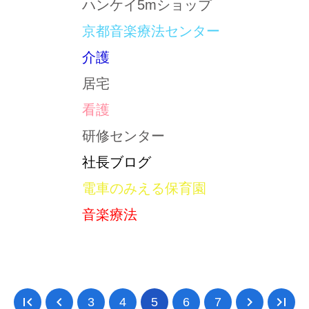
ハンケイ5mショップ
京都音楽療法センター
介護
居宅
看護
研修センター
社長ブログ
電車のみえる保育園
音楽療法
first_page
navigate_before
navigate_next
last_page
3
4
5
6
7