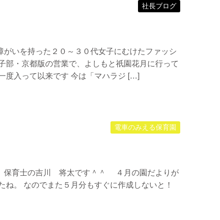
社長ブログ
障がいを持った２０～３０代女子にむけたファッシ
女子部・京都版の営業で、よしもと祇園花月に行って
度入って以来です 今は「マハラジ […]
電車のみえる保育園
 保育士の吉川 将太です＾＾ ４月の園だよりが
たね。 なのでまた５月分もすぐに作成しないと！