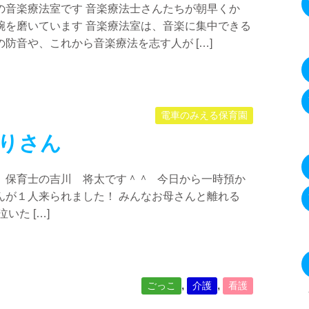
の音楽療法室です 音楽療法士さんたちが朝早くか
腕を磨いています 音楽療法室は、音楽に集中できる
防音や、これから音楽療法を志す人が […]
電車のみえる保育園
りさん
 保育士の吉川 将太です＾＾ 今日から一時預か
んが１人来られました！ みんなお母さんと離れる
いた […]
,
,
ごっこ
介護
看護